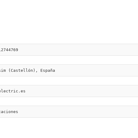
12744769
sim (Castellón), España
electric.es
caciones